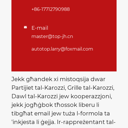
+86-17712790988
E-mail

master@top-jh.cn
autotop.larry@foxmail.com
Jekk għandek xi mistoqsija dwar
Partijiet tal-Karozzi, Grille tal-Karozzi,
Dawl tal-Karozzi jew kooperazzjoni,
jekk jogħġbok tħossok liberu li
tibgħat email jew tuża l-formola ta
'inkjesta li ġejja. Ir-rappreżentant tal-