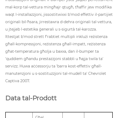
mal-korp tal-vettura mingħajr qtugħ, tħaffir jew modifika
waqt l-installazzjoni, jissostitwixxi b'mod effettiv il-partijiet
oriġinali bil-ħsara, jirrestawra d-dehra oriġinali tal-vettura,
u jtejjeb l-estetika ġenerali u s-sigurtà tal-karozza.
Ittestjat b'mod strett f'rabtiet multipli inklużi reżistenza
għall-kompressjoni, reżistenza għall-impatt, reżistenza
għat-temperatura għolja u baxxa, dan il-bumper ta
'quddiem għandu prestazzjoni stabbli u ħajja twila ta'
servizz. Huwa aċċessorju ta 'barra kost-effettiv għall-
manutenzjoni u s-sostituzzjoni tal-mudell ta' Chevrolet
Captiva 2007.
Data tal-Prodott
Għal