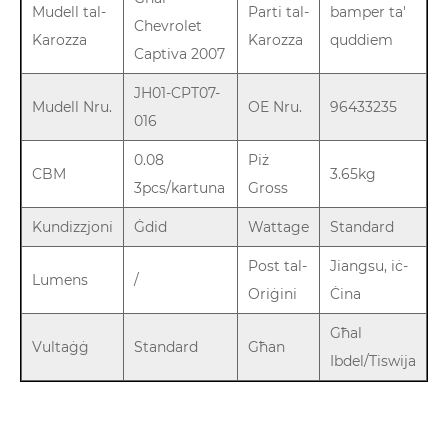
Mudell tal-
Parti tal-
bamper ta'
Chevrolet
Karozza
Karozza
quddiem
Captiva 2007
JH01-CPT07-
Mudell Nru.
OE Nru.
96433235
016
0.08
Piż
CBM
3.65kg
3pcs/kartuna
Gross
Kundizzjoni
Ġdid
Wattage
Standard
Post tal-
Jiangsu, iċ-
Lumens
/
Oriġini
Ċina
Għal
Vultaġġ
Standard
Għan
Ibdel/Tiswija