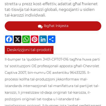
stretta u prezz kost-effettiv, adattat għal ħwienet
tat-tiswija tal-karozzi globali, negozjanti u sidien
tal-karozzi individwali.
Ibgħat Inkjesta
Facebook
X
WhatsApp
Pinterest
LinkedIn
Share
Deskrizzjoni tal-prodott
Il-bumper ta 'quddiem JH01-CPT07-016 tagħna huwa parti
ta' sostituzzjoni OE professjonali apposta għall-Chevrolet
Captiva 2007, bin-numru OE awtentiku 96433235. Il-
proċessi kollha tal-produzzjoni jikkonformaw mal-
istandards internazzjonali tal-manifattura tal-partijiet tal-
karozzi, li jirrealizzaw id-daqs oriġinali tal-karozza, il-
pożizzjoni oriġinali tat-toqba u l-istandard tal-
installazzjoni oriġinali. Il-bumper jista 'jaqbel perfettament