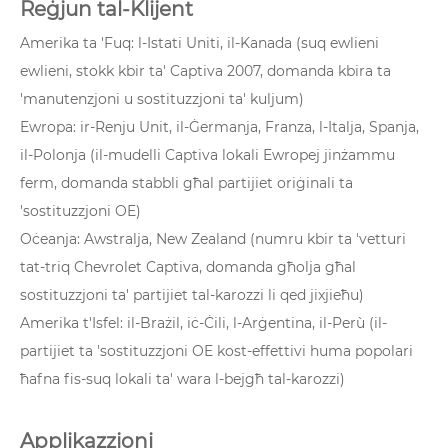
Reġjun tal-Klijent
Amerika ta 'Fuq: l-Istati Uniti, il-Kanada (suq ewlieni
ewlieni, stokk kbir ta' Captiva 2007, domanda kbira ta
'manutenzjoni u sostituzzjoni ta' kuljum)
Ewropa: ir-Renju Unit, il-Ġermanja, Franza, l-Italja, Spanja,
il-Polonja (il-mudelli Captiva lokali Ewropej jinżammu
ferm, domanda stabbli għal partijiet oriġinali ta
'sostituzzjoni OE)
Oċeanja: Awstralja, New Zealand (numru kbir ta 'vetturi
tat-triq Chevrolet Captiva, domanda għolja għal
sostituzzjoni ta' partijiet tal-karozzi li qed jixjieħu)
Amerika t'Isfel: il-Brażil, iċ-Ċili, l-Arġentina, il-Perù (il-
partijiet ta 'sostituzzjoni OE kost-effettivi huma popolari
ħafna fis-suq lokali ta' wara l-bejgħ tal-karozzi)
Applikazzjoni