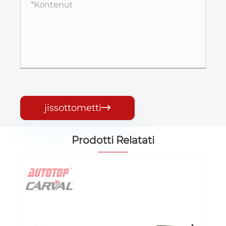
jissottometti

Prodotti Relatati