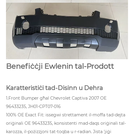
Benefiċċji Ewlenin tal-Prodott
Karatteristiċi tad-Disinn u Dehra
1.Front Bumper għal Chevrolet Captiva 2007 OE
96433235, JH01-CPT07-016
100% OE Exact Fit: issegwi strettament il-moffa tad-dejta
oriġinali OE 96433235, konsistenti mad-daqs oriġinali tal-
karozza, il-pożizzjoni tat-toqba u r-radian. Jista 'jiġi