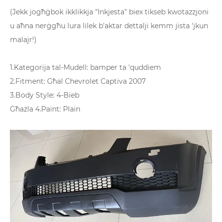
(Jekk jogħġbok ikklikkja "Inkjesta" biex tikseb kwotazzjoni
u aħna nerġgħu lura lilek b'aktar dettalji kemm jista 'jkun
malajr!)
1.Kategorija tal-Mudell: bamper ta 'quddiem
2.Fitment: Għal Chevrolet Captiva 2007
3.Body Style: 4-Bieb
Għażla 4.Paint: Plain