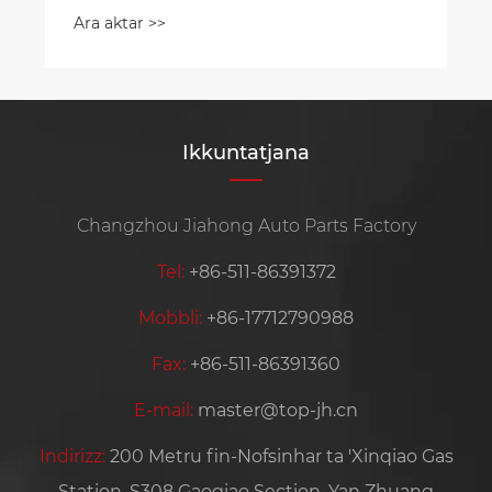
Ara aktar >>
Ikkuntatjana
Changzhou Jiahong Auto Parts Factory
Tel:
+86-511-86391372
Mobbli:
+86-17712790988
Fax:
+86-511-86391360
E-mail:
master@top-jh.cn
Indirizz:
200 Metru fin-Nofsinhar ta 'Xinqiao Gas
Station, S308 Gaogiao Section, Yan Zhuang