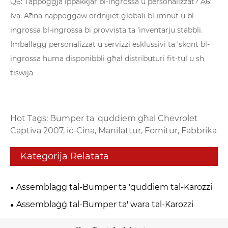
Q6: Tappoġġja ippakkjar bl-ingrossa u personalizzat? A6:
Iva. Aħna nappoġġaw ordnijiet globali bl-imnut u bl-
ingrossa bl-ingrossa bi provvista ta 'inventarju stabbli.
Imballaġġ personalizzat u servizzi esklussivi ta 'skont bl-
ingrossa huma disponibbli għal distributuri fit-tul u sh
tiswija
Hot Tags: Bumper ta 'quddiem għal Chevrolet
Captiva 2007, iċ-Ċina, Manifattur, Fornitur, Fabbrika
Kategorija Relatata
Assemblaġġ tal-Bumper ta 'quddiem tal-Karozzi
Assemblaġġ tal-Bumper ta' wara tal-Karozzi