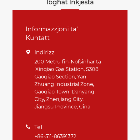
Ibgħat Inkjesta
Informazzjoni ta'
Kuntatt
Indirizz

200 Metru fin-Nofsinhar ta
'Xinqiao Gas Station, S308
Gaogiao Section, Yan
Zhuang Industrial Zone,
Gaoqiao Town, Danyang
City, Zhenjiang City,
Jiangsu Province, Ċina
Tel

+86-511-86391372