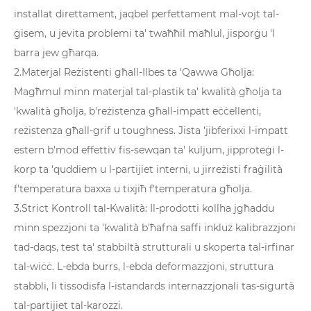
installat direttament, jaqbel perfettament mal-vojt tal-
ġisem, u jevita problemi ta' twaħħil maħlul, jisporġu 'l
barra jew għarqa.
2.Materjal Reżistenti għall-Ilbes ta 'Qawwa Għolja:
Magħmul minn materjal tal-plastik ta' kwalità għolja ta
'kwalità għolja, b'reżistenza għall-impatt eċċellenti,
reżistenza għall-grif u toughness. Jista 'jibferixxi l-impatt
estern b'mod effettiv fis-sewqan ta' kuljum, jipproteġi l-
korp ta 'quddiem u l-partijiet interni, u jirreżisti fraġilità
f'temperatura baxxa u tixjiħ f'temperatura għolja.
3.Strict Kontroll tal-Kwalità: Il-prodotti kollha jgħaddu
minn spezzjoni ta 'kwalità b'ħafna saffi inkluż kalibrazzjoni
tad-daqs, test ta' stabbiltà strutturali u skoperta tal-irfinar
tal-wiċċ. L-ebda burrs, l-ebda deformazzjoni, struttura
stabbli, li tissodisfa l-istandards internazzjonali tas-sigurtà
tal-partijiet tal-karozzi.