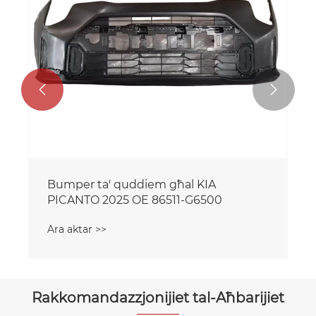


Bumper ta' quddiem għal KIA
PICANTO 2025 OE 86511-G6500
Ara aktar >>
Rakkomandazzjonijiet tal-Aħbarijiet