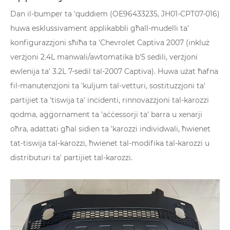
Dan il-bumper ta 'quddiem (OE96433235, JH01-CPT07-016)
huwa esklussivament applikabbli għall-mudelli ta'
konfigurazzjoni sħiħa ta 'Chevrolet Captiva 2007 (inkluż
verżjoni 2.4L manwali/awtomatika b'5 sedili, verżjoni
ewlenija ta' 3.2L 7-sedil tal-2007 Captiva). Huwa użat ħafna
fil-manutenzjoni ta 'kuljum tal-vetturi, sostituzzjoni ta'
partijiet ta 'tiswija ta' inċidenti, rinnovazzjoni tal-karozzi
qodma, aġġornament ta 'aċċessorji ta' barra u xenarji
oħra, adattati għal sidien ta 'karozzi individwali, ħwienet
tat-tiswija tal-karozzi, ħwienet tal-modifika tal-karozzi u
distributuri ta' partijiet tal-karozzi.