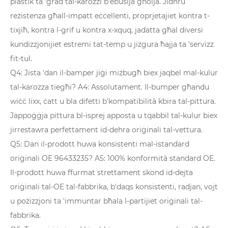
plastik ta 'grad tal-karozzi b'ebusija għolja. Jidhru
reżistenza għall-impatt eċċellenti, proprjetajiet kontra t-
tixjiħ, kontra l-grif u kontra x-xquq, jadatta għal diversi
kundizzjonijiet estremi tat-temp u jiżgura ħajja ta 'servizz
fit-tul.
Q4: Jista 'dan il-bamper jiġi miżbugħ biex jaqbel mal-kulur
tal-karozza tiegħi? A4: Assolutament. Il-bumper għandu
wiċċ lixx, ċatt u bla difetti b'kompatibilità kbira tal-pittura.
Jappoġġja pittura bl-isprej apposta u tqabbil tal-kulur biex
jirrestawra perfettament id-dehra oriġinali tal-vettura.
Q5: Dan il-prodott huwa konsistenti mal-istandard
oriġinali OE 96433235? A5: 100% konformità standard OE.
Il-prodott huwa ffurmat strettament skond id-dejta
oriġinali tal-OE tal-fabbrika, b'daqs konsistenti, radjan, vojt
u pożizzjoni ta 'immuntar bħala l-partijiet oriġinali tal-
fabbrika.