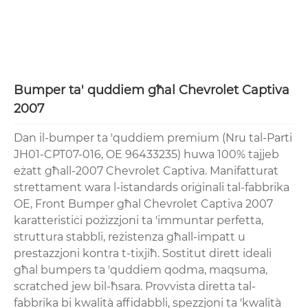
Bumper ta' quddiem għal Chevrolet Captiva
2007
Dan il-bumper ta 'quddiem premium (Nru tal-Parti
JH01-CPT07-016, OE 96433235) huwa 100% tajjeb
eżatt għall-2007 Chevrolet Captiva. Manifatturat
strettament wara l-istandards oriġinali tal-fabbrika
OE, Front Bumper għal Chevrolet Captiva 2007
karatteristiċi pożizzjoni ta 'immuntar perfetta,
struttura stabbli, reżistenza għall-impatt u
prestazzjoni kontra t-tixjiħ. Sostitut dirett ideali
għal bumpers ta 'quddiem qodma, maqsuma,
scratched jew bil-ħsara. Provvista diretta tal-
fabbrika bi kwalità affidabbli, spezzjoni ta 'kwalità