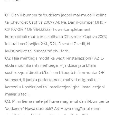
Q1: Dan il-bumper ta 'quddiem jaqbel mal-mudelli kollha
ta' Chevrolet Captiva 2007? A1: Iva. Dan il-bumper (JH01-
CPT07-016 / OE 96433235) huwa kompletament
kompatibbli mat-trims kollha ta 'Chevrolet Captiva 2007,
inklużi l-verżjonijiet 2.4L, 3.2L, 5-seat u 7-sedil, bi
kwistjonijiet ta' nuqqas ta' qbil żero.
Q2: Hija meħtieġa modifika waqt l-installazzjoni? A2: L-
ebda modifika mhi meħtieġa. Hija ddisinjata bħala
sostituzzjoni diretta b'bolt-on b'toqob ta 'immuntar OE
standard, li jaqblu perfettament mal-viti oriġinali tal-
karozzi u l-pożizzjoni ta' installazzjoni għal installazzjoni
malajr u faċli.
Q3: Minn liema materjal huwa magħmul dan il-bumper ta
'quddiem? Huwa durabbli? A3: Huwa magħmul minn